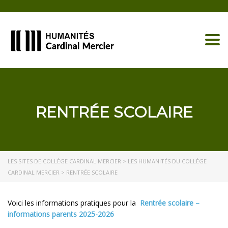
Togg
RENTRÉE SCOLAIRE
LES SITES DE COLLÈGE CARDINAL MERCIER
>
LES HUMANITÉS DU COLLÈGE
CARDINAL MERCIER
>
RENTRÉE SCOLAIRE
Voici les informations pratiques pour la
Rentrée scolaire –
informations parents 2025-2026